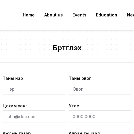
Home
About us
Events
Education
Ne
Бүртгүүлэх
Таны нэр
Таны овог
Цахим хаяг
Утас
Ажлын газар
Албан тушаал