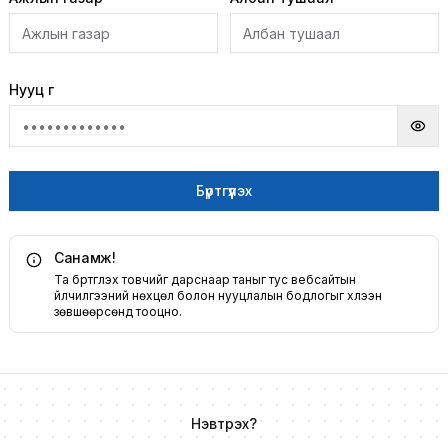
Нууц үг
Бүртгүүлэх
Санамж!
Та бүртгүүлэх товчийг дарснаар таныг тус вебсайтын
үйлчилгээний нөхцөл болон нууцлалын бодлогыг хүлээн
зөвшөөрсөнд тооцно.
Нэвтрэх?